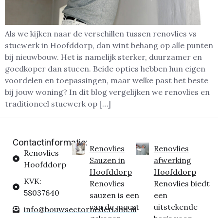
Als we kijken naar de verschillen tussen renovlies vs
stucwerk in Hoofddorp, dan wint behang op alle punten
bij nieuwbouw. Het is namelijk sterker, duurzamer en
goedkoper dan stucen. Beide opties hebben hun eigen
voordelen en toepassingen, maar welke past het beste
bij jouw woning? In dit blog vergelijken we renovlies en
traditioneel stucwerk op […]
Contactinformatie:
Renovlies
Renovlies
Renovlies
Sauzen in
afwerking
Hoofddorp
Hoofddorp
Hoofddorp
KVK:
Renovlies
Renovlies biedt
58037640
sauzen is een
een
van de meest
uitstekende
info@bouwsectornederland.nl