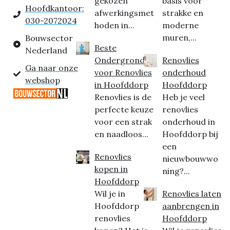
gekozen
basis voor
Hoofdkantoor:
afwerkingsmet
strakke en
030-2072024
hoden in...
moderne
muren,...
Bouwsector
Beste
Nederland
Ondergrond
Renovlies
Ga naar onze
voor Renovlies
onderhoud
webshop
in Hoofddorp
Hoofddorp
Renovlies is de
Heb je veel
perfecte keuze
renovlies
voor een strak
onderhoud in
en naadloos...
Hoofddorp bij
een
Renovlies
nieuwbouwwo
kopen in
ning?...
Hoofddorp
Wil je in
Renovlies laten
Hoofddorp
aanbrengen in
renovlies
Hoofddorp