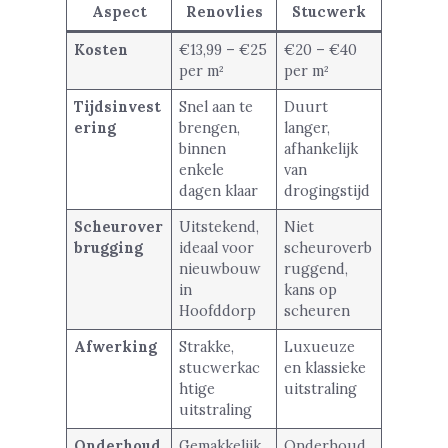
Aspect
Renovlies
Stucwerk
Kosten
€13,99 – €25
€20 – €40
per m²
per m²
Tijdsinvest
Snel aan te
Duurt
ering
brengen,
langer,
binnen
afhankelijk
enkele
van
dagen klaar
drogingstijd
Scheurover
Uitstekend,
Niet
brugging
ideaal voor
scheuroverb
nieuwbouw
ruggend,
in
kans op
Hoofddorp
scheuren
Afwerking
Strakke,
Luxueuze
stucwerkac
en klassieke
htige
uitstraling
uitstraling
Onderhoud
Gemakkelijk
Onderhoud