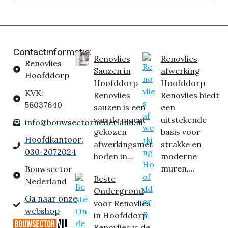
Contactinformatie:
Renovlies
Renovlies
Renovlies
Sauzen in
afwerking
Hoofddorp
Hoofddorp
Hoofddorp
KVK:
Renovlies
Renovlies biedt
58037640
sauzen is een
een
van de meest
uitstekende
info@bouwsectornederland.nl
gekozen
basis voor
Hoofdkantoor:
afwerkingsmet
strakke en
030-2072024
hoden in...
moderne
muren,...
Bouwsector
Beste
Nederland
Ondergrond
Ga naar onze
voor Renovlies
webshop
in Hoofddorp
Renovlies is de