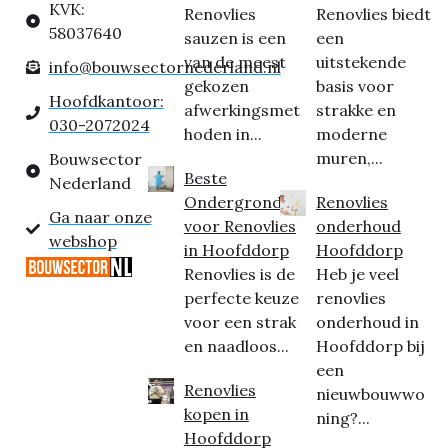
KVK:
Renovlies
Renovlies biedt
58037640
sauzen is een
een
van de meest
uitstekende
info@bouwsectornederland.nl
gekozen
basis voor
Hoofdkantoor:
afwerkingsmet
strakke en
030-2072024
hoden in...
moderne
muren,...
Bouwsector
Beste
Nederland
Ondergrond
Renovlies
Ga naar onze
voor Renovlies
onderhoud
webshop
in Hoofddorp
Hoofddorp
Renovlies is de
Heb je veel
perfecte keuze
renovlies
voor een strak
onderhoud in
en naadloos...
Hoofddorp bij
een
Renovlies
nieuwbouwwo
kopen in
ning?...
Hoofddorp