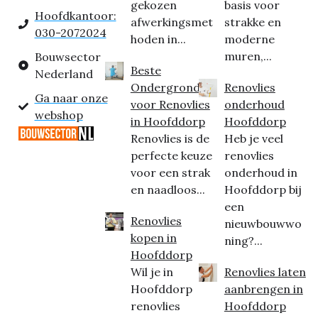
gekozen
basis voor
Hoofdkantoor:
afwerkingsmet
strakke en
030-2072024
hoden in...
moderne
muren,...
Bouwsector
Beste
Nederland
Ondergrond
Renovlies
Ga naar onze
voor Renovlies
onderhoud
webshop
in Hoofddorp
Hoofddorp
Renovlies is de
Heb je veel
perfecte keuze
renovlies
voor een strak
onderhoud in
en naadloos...
Hoofddorp bij
een
Renovlies
nieuwbouwwo
kopen in
ning?...
Hoofddorp
Wil je in
Renovlies laten
Hoofddorp
aanbrengen in
renovlies
Hoofddorp