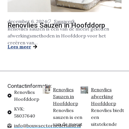
december 6, 2024
Sauswerk
Renovlies Sauzen in Hoofddorp
Renovlies sauzen is een van de meest gekozen
afwerkingsmethoden in Hoofddorp voor het
creëren van...
Lees meer
Contactinformatie:
Renovlies
Renovlies
Renovlies
Sauzen in
afwerking
Hoofddorp
Hoofddorp
Hoofddorp
KVK:
Renovlies
Renovlies biedt
58037640
sauzen is een
een
van de meest
uitstekende
info@bouwsectornederland.nl