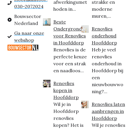
afwerkingsmet
strakke en
030-2072024
hoden in...
moderne
muren,...
Bouwsector
Beste
Nederland
Ondergrond
Renovlies
Ga naar onze
voor Renovlies
onderhoud
webshop
in Hoofddorp
Hoofddorp
Renovlies is de
Heb je veel
perfecte keuze
renovlies
voor een strak
onderhoud in
en naadloos...
Hoofddorp bij
een
Renovlies
nieuwbouwwo
kopen in
ning?...
Hoofddorp
Wil je in
Renovlies laten
Hoofddorp
aanbrengen in
renovlies
Hoofddorp
kopen? Het is
Wil je renovlies