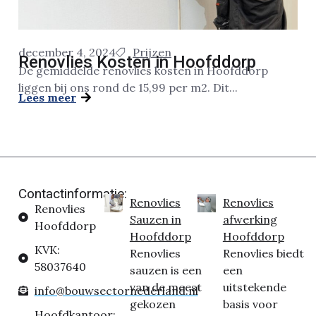
december 4, 2024
Prijzen
Renovlies Kosten in Hoofddorp
De gemiddelde renovlies kosten in Hoofddorp
liggen bij ons rond de 15,99 per m2. Dit...
Lees meer
Contactinformatie:
Renovlies
Renovlies
Renovlies
Sauzen in
afwerking
Hoofddorp
Hoofddorp
Hoofddorp
KVK:
Renovlies
Renovlies biedt
58037640
sauzen is een
een
van de meest
uitstekende
info@bouwsectornederland.nl
gekozen
basis voor
Hoofdkantoor: