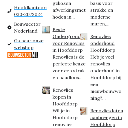
gekozen
basis voor
Hoofdkantoor:
afwerkingsmet
strakke en
030-2072024
hoden in...
moderne
muren,...
Bouwsector
Beste
Nederland
Ondergrond
Renovlies
Ga naar onze
voor Renovlies
onderhoud
webshop
in Hoofddorp
Hoofddorp
Renovlies is de
Heb je veel
perfecte keuze
renovlies
voor een strak
onderhoud in
en naadloos...
Hoofddorp bij
een
Renovlies
nieuwbouwwo
kopen in
ning?...
Hoofddorp
Wil je in
Renovlies laten
Hoofddorp
aanbrengen in
renovlies
Hoofddorp