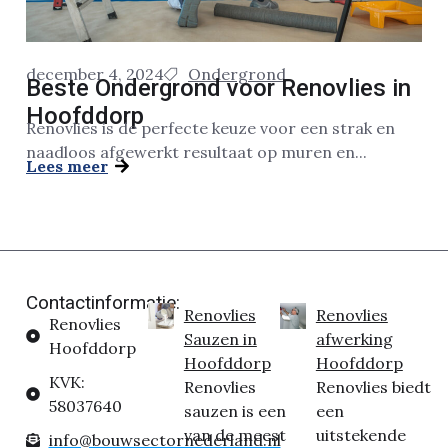
december 4, 2024
Ondergrond
Beste Ondergrond voor Renovlies in
Hoofddorp
Renovlies is de perfecte keuze voor een strak en
naadloos afgewerkt resultaat op muren en...
Lees meer
Contactinformatie:
Renovlies
Renovlies
Renovlies
Sauzen in
afwerking
Hoofddorp
Hoofddorp
Hoofddorp
KVK:
Renovlies
Renovlies biedt
58037640
sauzen is een
een
van de meest
uitstekende
info@bouwsectornederland.nl