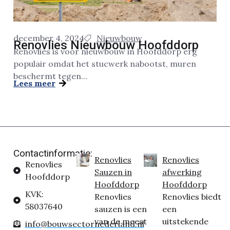
december 4, 2024
Nieuwbouw
Renovlies Nieuwbouw Hoofddorp
Renovlies is voor nieuwbouw in Hoofddorp erg
populair omdat het stucwerk nabootst, muren
beschermt tegen...
Lees meer
Contactinformatie:
Renovlies
Renovlies
Renovlies
Sauzen in
afwerking
Hoofddorp
Hoofddorp
Hoofddorp
KVK:
Renovlies
Renovlies biedt
58037640
sauzen is een
een
van de meest
uitstekende
info@bouwsectornederland.nl