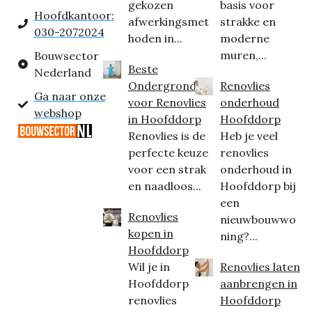
gekozen
basis voor
Hoofdkantoor:
afwerkingsmet
strakke en
030-2072024
hoden in...
moderne
muren,...
Bouwsector
Beste
Nederland
Ondergrond
Renovlies
Ga naar onze
voor Renovlies
onderhoud
webshop
in Hoofddorp
Hoofddorp
Renovlies is de
Heb je veel
perfecte keuze
renovlies
voor een strak
onderhoud in
en naadloos...
Hoofddorp bij
een
Renovlies
nieuwbouwwo
kopen in
ning?...
Hoofddorp
Wil je in
Renovlies laten
Hoofddorp
aanbrengen in
renovlies
Hoofddorp