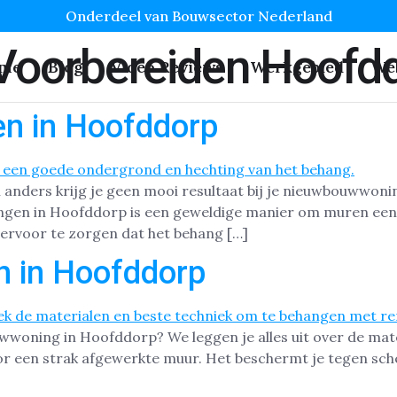
Onderdeel van Bouwsector Nederland
Voorbereiden Hoofd
me
Blog
Video Reviews
Werkgebied
We
en in Hoofddorp
anders krijg je geen mooi resultaat bij je nieuwbouwwonin
gen in Hoofddorp is een geweldige manier om muren een s
 ervoor te zorgen dat het behang […]
n in Hoofddorp
uwwoning in Hoofddorp? We leggen je alles uit over de mat
or een strak afgewerkte muur. Het beschermt je tegen sche