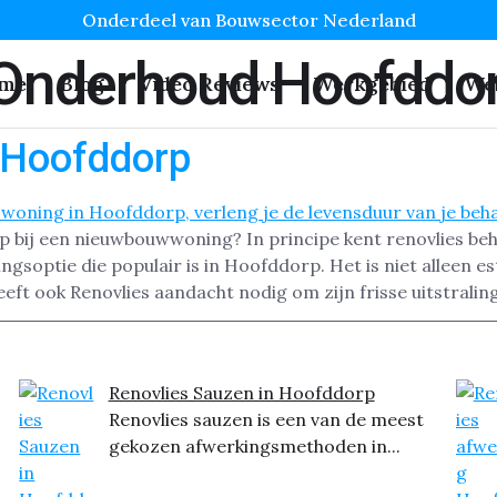
Onderdeel van Bouwsector Nederland
 Onderhoud Hoofddo
me
Blog
Video Reviews
Werkgebied
We
 Hoofddorp
p bij een nieuwbouwwoning? In principe kent renovlies beh
gsoptie die populair is in Hoofddorp. Het is niet alleen es
ft ook Renovlies aandacht nodig om zijn frisse uitstraling
Renovlies Sauzen in Hoofddorp
Renovlies sauzen is een van de meest
gekozen afwerkingsmethoden in...