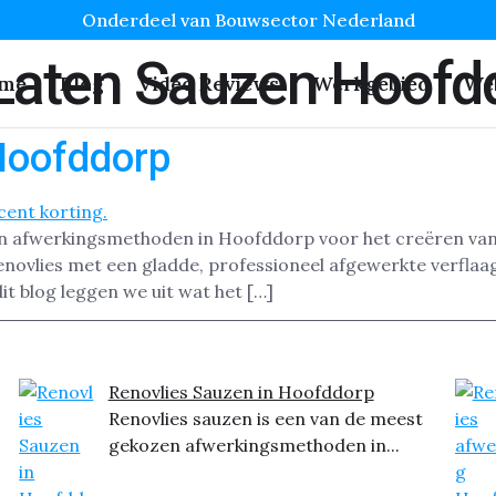
Onderdeel van Bouwsector Nederland
 Laten Sauzen Hoofd
me
Blog
Video Reviews
Werkgebied
We
Hoofddorp
en afwerkingsmethoden in Hoofddorp voor het creëren van
vlies met een gladde, professioneel afgewerkte verflaag. 
t blog leggen we uit wat het […]
Renovlies Sauzen in Hoofddorp
Renovlies sauzen is een van de meest
gekozen afwerkingsmethoden in...