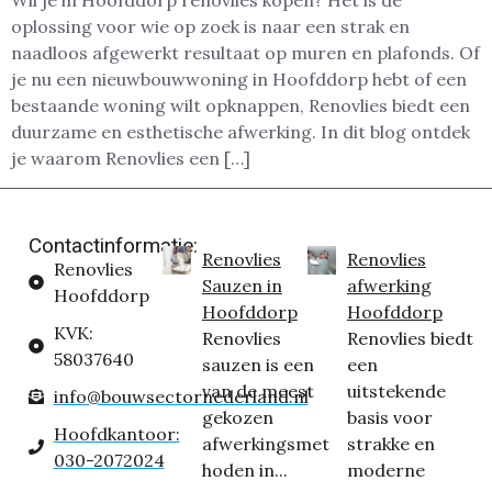
Wil je in Hoofddorp renovlies kopen? Het is dé
oplossing voor wie op zoek is naar een strak en
naadloos afgewerkt resultaat op muren en plafonds. Of
je nu een nieuwbouwwoning in Hoofddorp hebt of een
bestaande woning wilt opknappen, Renovlies biedt een
duurzame en esthetische afwerking. In dit blog ontdek
je waarom Renovlies een […]
Contactinformatie:
Renovlies
Renovlies
Renovlies
Sauzen in
afwerking
Hoofddorp
Hoofddorp
Hoofddorp
KVK:
Renovlies
Renovlies biedt
58037640
sauzen is een
een
van de meest
uitstekende
info@bouwsectornederland.nl
gekozen
basis voor
Hoofdkantoor:
afwerkingsmet
strakke en
030-2072024
hoden in...
moderne