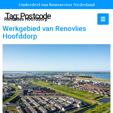
Onderdeel van Bouwsector Nederland
Tag:
Postcode
Renovlies Hoofddorp
Werkgebied van Renovlies
Hoofddorp