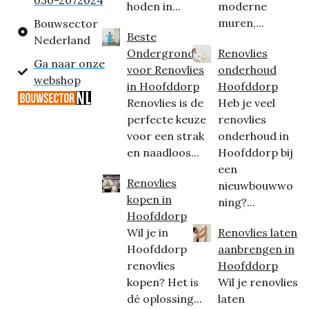
030-2072024
hoden in...
moderne
muren,...
Bouwsector
Beste
Nederland
Ondergrond
Renovlies
Ga naar onze
voor Renovlies
onderhoud
webshop
in Hoofddorp
Hoofddorp
Renovlies is de
Heb je veel
perfecte keuze
renovlies
voor een strak
onderhoud in
en naadloos...
Hoofddorp bij
een
Renovlies
nieuwbouwwo
kopen in
ning?...
Hoofddorp
Wil je in
Renovlies laten
Hoofddorp
aanbrengen in
renovlies
Hoofddorp
kopen? Het is
Wil je renovlies
dé oplossing...
laten