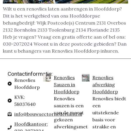
Wilt u een renovlies laten aanbrengen in Hoofddorp?
Dit is het werkgebied van ons Hoofddorpse
behangbedrijf: Wijk Postcode(s) Centrum 2131 Overbos
2132 Bornholm 2133 Toolenburg 2134 Floriande 2135
Heb je vragen? Vraag een gratis offerte aan of bel ons:
030-2072024 Woont u in deze postcode gebieden? Dan
kunt u behangers van Renovlies Hoofddorp inhuren.
Contactinformatie:
Renovlies
Renovlies
Renovlies
Sauzen in
afwerking
Hoofddorp
Hoofddorp
Hoofddorp
KVK:
Renovlies
Renovlies biedt
58037640
sauzen is een
een
van de meest
uitstekende
info@bouwsectornederland.nl
gekozen
basis voor
Hoofdkantoor:
afwerkingsmet
strakke en